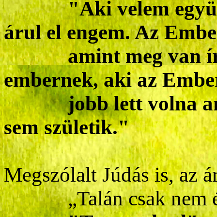
"Aki velem együtt má
árul el engem. Az Embe
amint meg van ír
embernek, aki az Emberf
jobb lett volna ann
sem születik."
Megszólalt Júdás is, az ár
„Talán csak nem én 