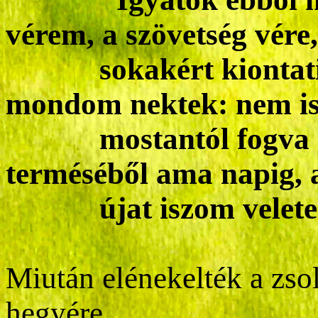
vérem, a szövetség vére
sokakért kionta
mondom nektek: nem i
mostantól fogva a s
terméséből ama napig,
újat iszom vele
Miután elénekelték a zso
hegyére.