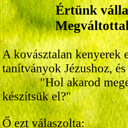
Értünk válla
Megváltottak
A kovásztalan kenyerek 
tanítványok Jézushoz, és
"Hol akarod megenni 
készítsük el?"
Ő ezt válaszolta: