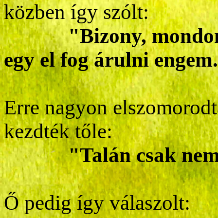
közben így szólt:
"Bizony, mondom
egy el fog árulni engem
Erre nagyon elszomorodt
kezdték tőle:
"Talán csak nem én
Ő pedig így válaszolt: