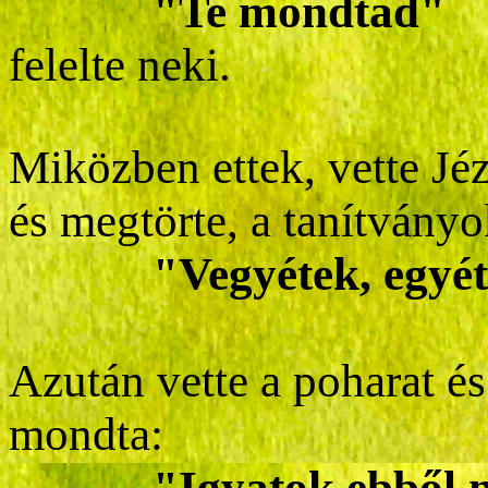
"Te mondtad"
felelte neki.
Miközben ettek, vette Jéz
és megtörte, a tanítványo
"Vegyétek, egyétek,
Azután vette a poharat és 
mondta:
"Igyatok ebből mind