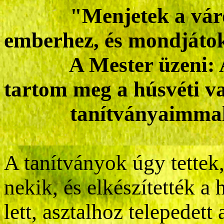
"Menjetek a vár
emberhez, és mondjátok
A Mester
üzeni:
tartom meg a húsvéti v
tanítványaimma
A tanítványok úgy tettek
nekik, és elkészítették a
lett, asztalhoz telepedett