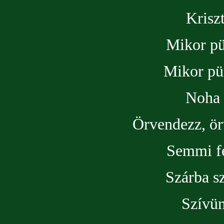
Krisz
Mikor pü
Mikor pü
Noha 
Örvendezz, ör
Semmi fe
Szárba s
Szívün