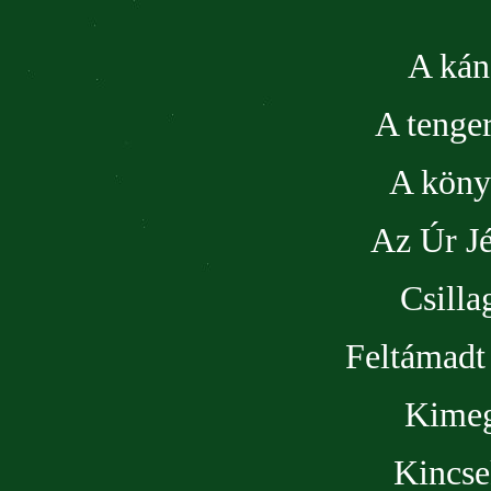
A kán
A tenger
A köny
Az Úr J
Csilla
Feltámadt
Kimeg
Kincse