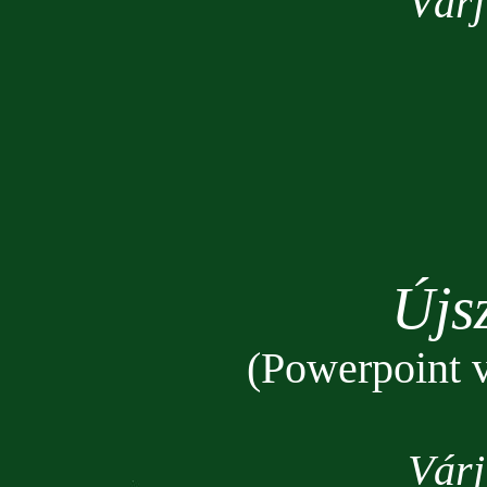
Várj
Újs
(Powerpoint v
Várj