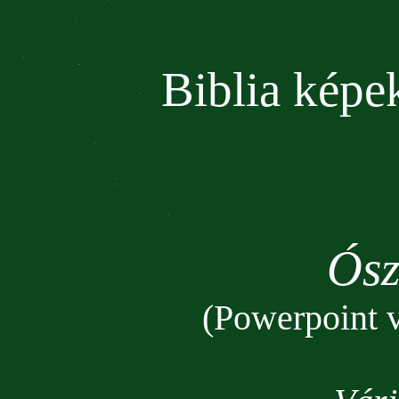
Biblia kép
Ósz
(Powerpoint v